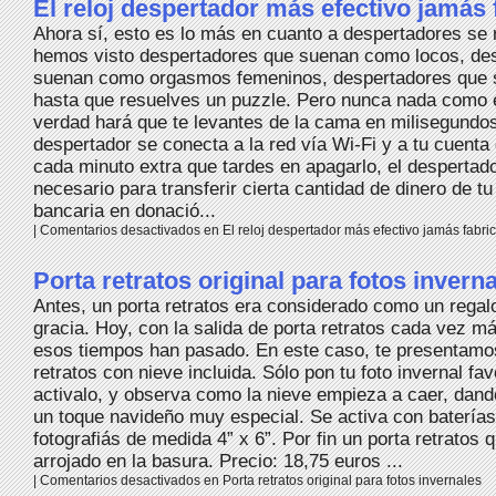
El reloj despertador más efectivo jamás 
Ahora sí, esto es lo más en cuanto a despertadores se r
hemos visto despertadores que suenan como locos, de
suenan como orgasmos femeninos, despertadores que 
hasta que resuelves un puzzle. Pero nunca nada como 
verdad hará que te levantes de la cama en milisegundo
despertador se conecta a la red vía Wi-Fi y a tu cuenta
cada minuto extra que tardes en apagarlo, el despertado
necesario para transferir cierta cantidad de dinero de t
bancaria en donació...
|
Comentarios desactivados
en El reloj despertador más efectivo jamás fabri
Porta retratos original para fotos invern
Antes, un porta retratos era considerado como un regalo
gracia. Hoy, con la salida de porta retratos cada vez má
esos tiempos han pasado. En este caso, te presentamos
retratos con nieve incluida. Sólo pon tu foto invernal favo
activalo, y observa como la nieve empieza a caer, dando
un toque navideño muy especial. Se activa con baterías
fotografiás de medida 4” x 6”. Por fin un porta retratos 
arrojado en la basura. Precio: 18,75 euros ...
|
Comentarios desactivados
en Porta retratos original para fotos invernales