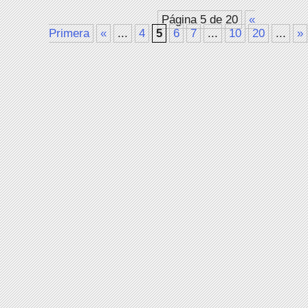
Página 5 de 20
«
Primera
«
...
4
5
6
7
...
10
20
...
»