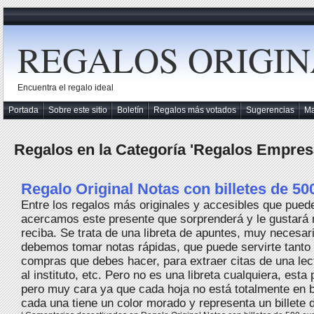
REGALOS ORIGIN
Encuentra el regalo ideal
Portada
Sobre este sitio
Boletín
Regalos más votados
Sugerencias
M
Regalos en la Categoría 'Regalos Empres
Regalo Original Notas con billetes de 50
Entre los regalos más originales y accesibles que pued
acercamos este presente que sorprenderá y le gustará 
reciba. Se trata de una libreta de apuntes, muy necesa
debemos tomar notas rápidas, que puede servirte tanto 
compras que debes hacer, para extraer citas de una lect
al instituto, etc. Pero no es una libreta cualquiera, est
pero muy cara ya que cada hoja no está totalmente en b
cada una tiene un color morado y representa un billete d