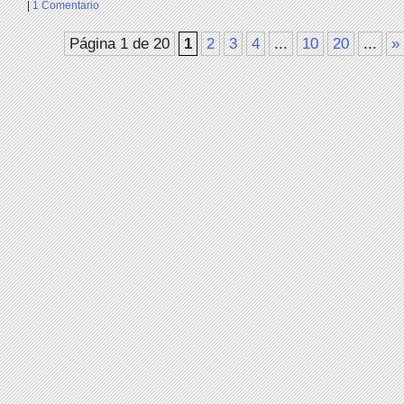
|
1 Comentario
Página 1 de 20
1
2
3
4
...
10
20
...
»