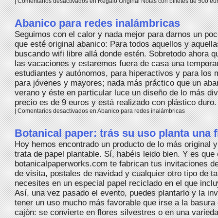
|
Comentarios desactivados
en Regalo Original Notas con billetes de 500 eu
Abanico para redes inalámbricas
Seguimos con el calor y nada mejor para darnos un poco
que esté original abanico: Para todos aquellos y aquell
buscando wifi libre allá donde estén. Sobretodo ahora 
las vacaciones y estaremos fuera de casa una tempora
estudiantes y autónomos, para hiperactivos y para los 
para jóvenes y mayores; nada más práctico que un aban
verano y éste en particular luce un diseño de lo más div
precio es de 9 euros y está realizado con plástico duro. 
|
Comentarios desactivados
en Abanico para redes inalámbricas
Botanical paper: trás su uso planta una f
Hoy hemos encontrado un producto de lo más original y 
trata de papel plantable. Sí, habéis leido bien. Y es que
botanicalpaperworks.com te fabrican tus invitaciones de
de visita, postales de navidad y cualquier otro tipo de ta
necesites en un especial papel reciclado en el que inclu
Así, una vez pasado el evento, puedes plantarlo y la inv
tener un uso mucho más favorable que irse a la basura 
cajón: se convierte en flores silvestres o en una varieda