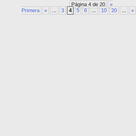
Página 4 de 20
«
Primera
«
...
3
4
5
6
...
10
20
...
»