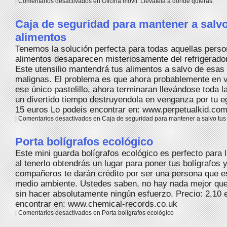
|
Comentarios desactivados
en Oficina móvil. Llevatela a donde quieras.
Caja de seguridad para mantener a salvo
alimentos
Tenemos la solución perfecta para todas aquellas pers
alimentos desaparecen misteriosamente del refrigerador 
Este utensilio mantendrá tus alimentos a salvo de esa
malignas. El problema es que ahora probablemente en v
ese único pastelillo, ahora terminaran llevándose toda l
un divertido tiempo destruyendola en venganza por tu e
15 euros Lo podeis encontrar en: www.perpetualkid.co
|
Comentarios desactivados
en Caja de seguridad para mantener a salvo tus
Porta bolígrafos ecológico
Este mini guarda bolígrafos ecológico es perfecto para l
al tenerlo obtendrás un lugar para poner tus bolígrafos
compañeros te darán crédito por ser una persona que es
medio ambiente. Ustedes saben, no hay nada mejor que 
sin hacer absolutamente ningún esfuerzo. Precio: 2,10 
encontrar en: www.chemical-records.co.uk
|
Comentarios desactivados
en Porta bolígrafos ecológico