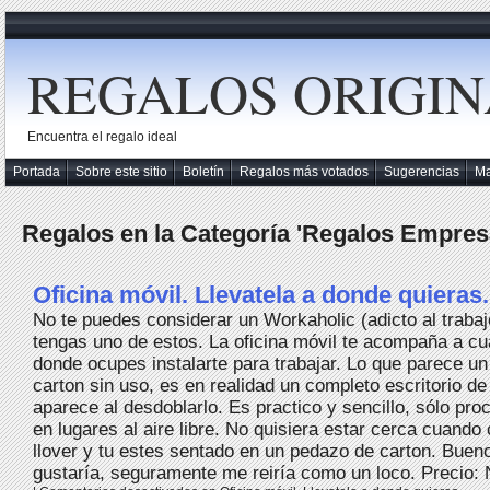
REGALOS ORIGIN
Encuentra el regalo ideal
Portada
Sobre este sitio
Boletín
Regalos más votados
Sugerencias
M
Regalos en la Categoría 'Regalos Empres
Oficina móvil. Llevatela a donde quieras.
No te puedes considerar un Workaholic (adicto al trabaj
tengas uno de estos. La oficina móvil te acompaña a cua
donde ocupes instalarte para trabajar. Lo que parece u
carton sin uso, es en realidad un completo escritorio de
aparece al desdoblarlo. Es practico y sencillo, sólo proc
en lugares al aire libre. No quisiera estar cerca cuand
llover y tu estes sentado en un pedazo de carton. Buen
gustaría, seguramente me reiría como un loco. Precio: N