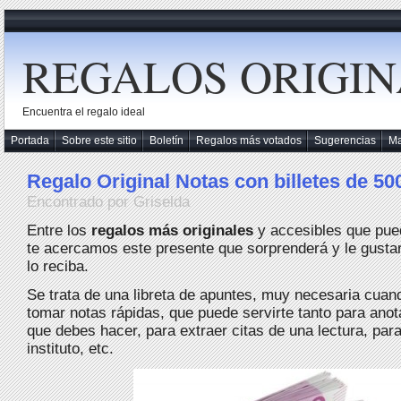
REGALOS ORIGIN
Encuentra el regalo ideal
Portada
Sobre este sitio
Boletín
Regalos más votados
Sugerencias
M
Regalo Original Notas con billetes de 50
Encontrado por Griselda
Entre los
regalos más originales
y accesibles que pue
te acercamos este presente que sorprenderá y le gusta
lo reciba.
Se trata de una libreta de apuntes, muy necesaria cua
tomar notas rápidas, que puede servirte tanto para ano
que debes hacer, para extraer citas de una lectura, para 
instituto, etc.