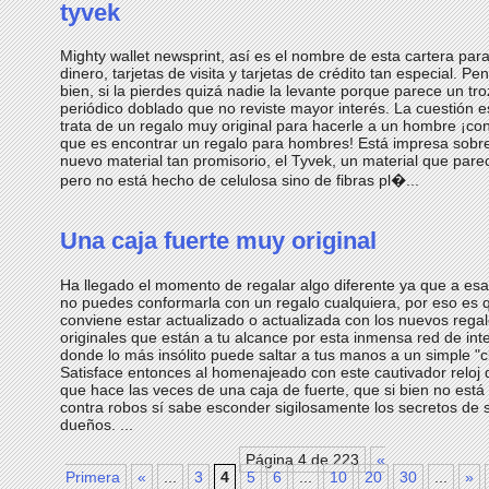
tyvek
Mighty wallet newsprint, así es el nombre de esta cartera par
dinero, tarjetas de visita y tarjetas de crédito tan especial. P
bien, si la pierdes quizá nadie la levante porque parece un tr
periódico doblado que no reviste mayor interés. La cuestión 
trata de un regalo muy original para hacerle a un hombre ¡con l
que es encontrar un regalo para hombres! Está impresa sobr
nuevo material tan promisorio, el Tyvek, un material que pare
pero no está hecho de celulosa sino de fibras pl�...
Una caja fuerte muy original
Ha llegado el momento de regalar algo diferente ya que a es
no puedes conformarla con un regalo cualquiera, por eso es 
conviene estar actualizado o actualizada con los nuevos rega
originales que están a tu alcance por esta inmensa red de int
donde lo más insólito puede saltar a tus manos a un simple "cl
Satisface entonces al homenajeado con este cautivador reloj
que hace las veces de una caja de fuerte, que si bien no está
contra robos sí sabe esconder sigilosamente los secretos de 
dueños. ...
Página 4 de 223
«
Primera
«
...
3
4
5
6
...
10
20
30
...
»