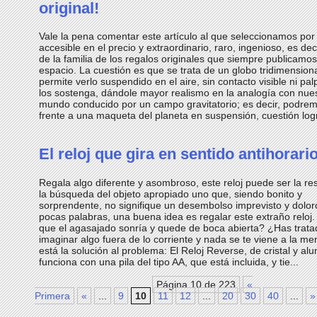
original!
Vale la pena comentar este artículo al que seleccionamos por
accesible en el precio y extraordinario, raro, ingenioso, es dec
de la familia de los regalos originales que siempre publicamo
espacio. La cuestión es que se trata de un globo tridimension
permite verlo suspendido en el aire, sin contacto visible ni pa
los sostenga, dándole mayor realismo en la analogía con nue
mundo conducido por un campo gravitatorio; es decir, podrem
frente a una maqueta del planeta en suspensión, cuestión logr
El reloj que gira en sentido antihorari
Regala algo diferente y asombroso, este reloj puede ser la re
la búsqueda del objeto apropiado uno que, siendo bonito y
sorprendente, no signifique un desembolso imprevisto y dolor
pocas palabras, una buena idea es regalar este extraño reloj
que el agasajado sonría y quede de boca abierta? ¿Has trata
imaginar algo fuera de lo corriente y nada se te viene a la me
está la solución al problema: El Reloj Reverse, de cristal y alu
funciona con una pila del tipo AA, que está incluida, y tie...
Página 10 de 223
«
Primera
«
...
9
10
11
12
...
20
30
40
...
»