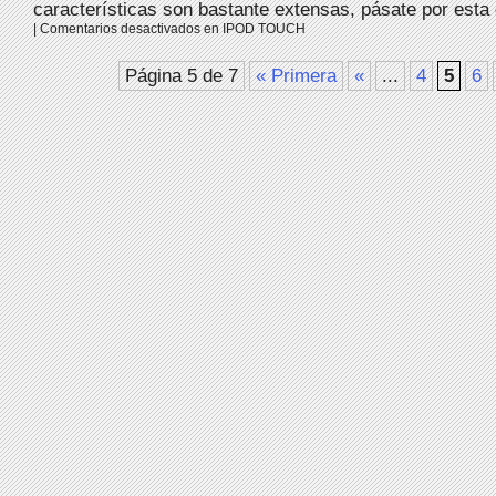
características son bastante extensas, pásate por esta d
|
Comentarios desactivados
en IPOD TOUCH
Página 5 de 7
« Primera
«
...
4
5
6