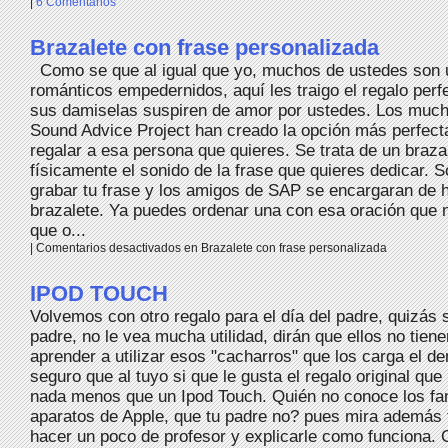
|
6 Comentarios
Brazalete con frase personalizada
Como se que al igual que yo, muchos de ustedes son
románticos empedernidos, aquí les traigo el regalo perf
sus damiselas suspiren de amor por ustedes. Los muc
Sound Advice Project han creado la opción más perfecta
regalar a esa persona que quieres. Se trata de un braza
físicamente el sonido de la frase que quieres dedicar. S
grabar tu frase y los amigos de SAP se encargaran de 
brazalete. Ya puedes ordenar una con esa oración que 
que o...
|
Comentarios desactivados
en Brazalete con frase personalizada
IPOD TOUCH
Volvemos con otro regalo para el día del padre, quizás
padre, no le vea mucha utilidad, dirán que ellos no tien
aprender a utilizar esos "cacharros" que los carga el de
seguro que al tuyo si que le gusta el regalo original que
nada menos que un Ipod Touch. Quién no conoce los fa
aparatos de Apple, que tu padre no? pues mira además
hacer un poco de profesor y explicarle como funciona.