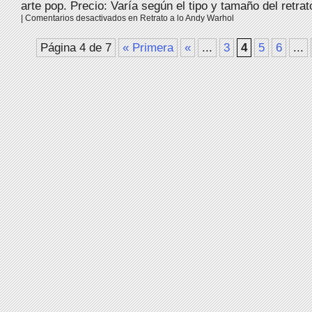
arte pop. Precio: Varía según el tipo y tamaño del retrato
|
Comentarios desactivados
en Retrato a lo Andy Warhol
Página 4 de 7
« Primera
«
...
3
4
5
6
...