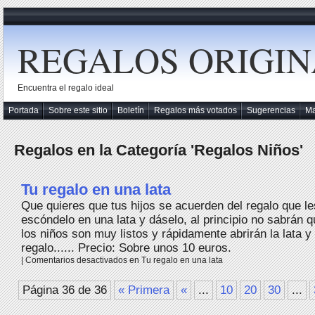
REGALOS ORIGIN
Encuentra el regalo ideal
Portada
Sobre este sitio
Boletín
Regalos más votados
Sugerencias
M
Regalos en la Categoría 'Regalos Niños'
Tu regalo en una lata
Que quieres que tus hijos se acuerden del regalo que l
escóndelo en una lata y dáselo, al principio no sabrán 
los niños son muy listos y rápidamente abrirán la lata y
regalo...... Precio: Sobre unos 10 euros.
|
Comentarios desactivados
en Tu regalo en una lata
Página 36 de 36
« Primera
«
...
10
20
30
...