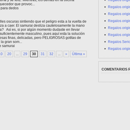
Regalos origi
ería y se feliz. Mientras, los demás en la oficina
quecedor que provoc...
Regalos origin
a para dedos
Regalos orig
Regalos orig
les oscuras sintiendo que el peligro esta a la vuelta de
ieza a caer. El samurai desliza cautelosamente la mano
Regalos origi
a? Así es, si por algún momento dudaste en llevar
 suficientemente masculino, pues aquí esta la solución
Regalos origi
esas finas, delicadas, pero PELIGROSAS gotitas de
Regalos Seri
la gran som...
e samurai
Regalos origi
10
20
...
29
30
31
32
...
»
Última »
COMENTARIOS 