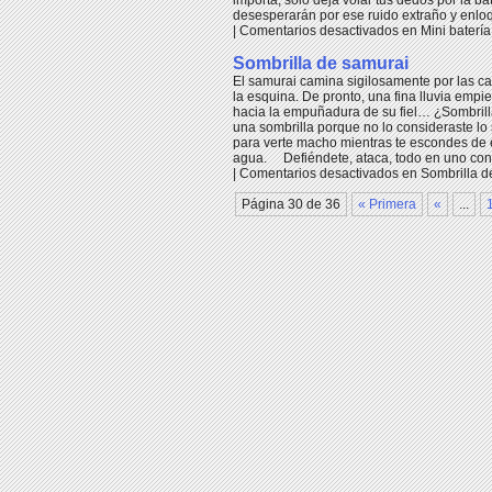
importa, sólo deja volar tus dedos por la bat
desesperarán por ese ruido extraño y enlo
|
Comentarios desactivados
en Mini baterí
Sombrilla de samurai
El samurai camina sigilosamente por las cal
la esquina. De pronto, una fina lluvia emp
hacia la empuñadura de su fiel… ¿Sombrill
una sombrilla porque no lo consideraste lo
para verte macho mientras te escondes de 
agua. Defiéndete, ataca, todo en uno con 
|
Comentarios desactivados
en Sombrilla d
Página 30 de 36
« Primera
«
...