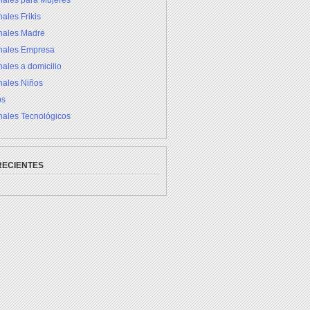
nales para Mujeres
ales Frikis
inales Madre
inales Empresa
nales a domicilio
nales Niños
os
nales Tecnológicos
RECIENTES