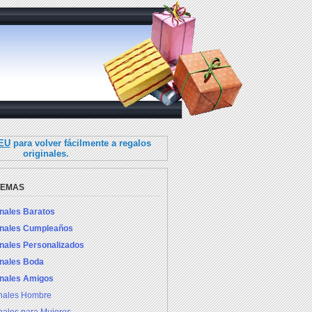
.EU
para volver fácilmente a regalos
originales.
TEMAS
inales Baratos
inales Cumpleaños
inales Personalizados
inales Boda
inales Amigos
inales Hombre