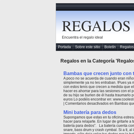
REGALOS
Encuentra el regalo ideal
Portada
Sobre este sitio
Boletín
Regalos
Regalos en la Categoría 'Regalo
Bambas que crecen junto con t
A poco no se acuerda de cuando eran niño
simplemente ya no les entraban. !Pues ya n
con estos tenis que crecen a medida que el 
hacer es ahorrar para las sesiones con el 
de su hijo se burlen de él hasta traumarlo p
euros Lo podéis encontrar en: www.cooles
|
Comentarios desactivados
en Bambas que 
Mini batería para dedos
Supongamos que estas en tu oficina estresa
hacer para relajarte. En lugar de gritarle a 
batería para dedos”. La batería cuenta co
snare, bass drum y crash cymbal. Si a ti, a