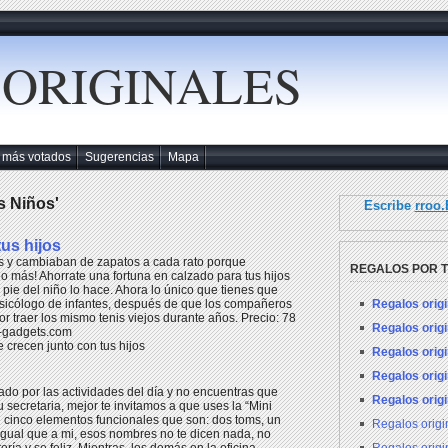
 ORIGINALES
 más votados
Sugerencias
Mapa
s Niños'
Escribe
rroo
us hijos
s y cambiaban de zapatos a cada rato porque
REGALOS POR 
o más! Ahorrate una fortuna en calzado para tus hijos
pie del niño lo hace. Ahora lo único que tienes que
Regalos orig
psicólogo de infantes, después de que los compañeros
or traer los mismo tenis viejos durante años. Precio: 78
Regalos orig
t-gadgets.com
crecen junto con tus hijos
Regalos orig
Regalos orig
do por las actividades del día y no encuentras que
Regalos orig
tu secretaria, mejor te invitamos a que uses la “Mini
n cinco elementos funcionales que son: dos toms, un
Regalos orig
l igual que a mi, esos nombres no te dicen nada, no