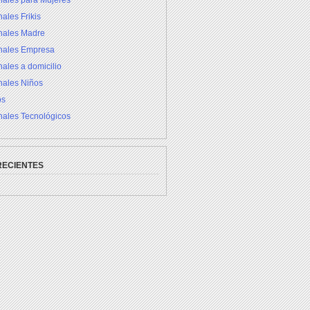
nales para Mujeres
ales Frikis
inales Madre
inales Empresa
nales a domicilio
nales Niños
os
nales Tecnológicos
RECIENTES