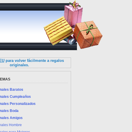
.EU
para volver fácilmente a regalos
originales.
TEMAS
inales Baratos
inales Cumpleaños
inales Personalizados
inales Boda
inales Amigos
inales Hombre