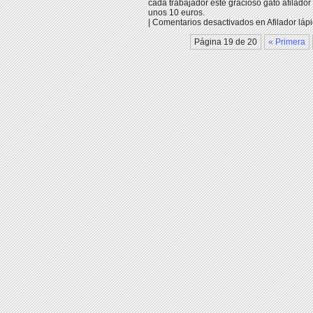
cada trabajador este gracioso gato afilador d
unos 10 euros.
|
Comentarios desactivados
en Afilador láp
Página 19 de 20
« Primera