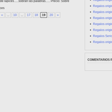
Regalos origi
e lápices......sobran las palabras...... Precio: Sobre
Regalos origin
ices
Regalos orig
«
...
10
...
17
18
19
20
»
Regalos orig
Regalos origi
Regalos origi
Regalos Seri
Regalos origi
COMENTARIOS 