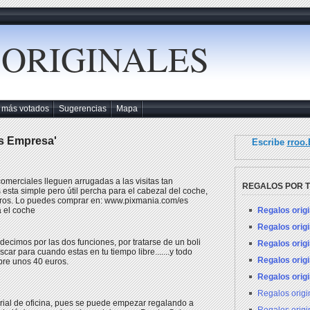
 ORIGINALES
 más votados
Sugerencias
Mapa
os Empresa'
Escribe
rroo
omerciales lleguen arrugadas a las visitas tan
REGALOS POR 
esta simple pero útil percha para el cabezal del coche,
euros. Lo puedes comprar en: www.pixmania.com/es
Regalos orig
 el coche
Regalos orig
o decimos por las dos funciones, por tratarse de un boli
Regalos orig
scar para cuando estas en tu tiempo libre.......y todo
Regalos orig
obre unos 40 euros.
Regalos orig
Regalos orig
rial de oficina, pues se puede empezar regalando a