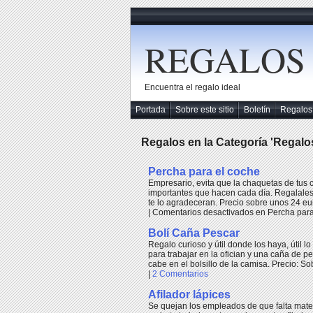
REGALOS
Encuentra el regalo ideal
Portada
Sobre este sitio
Boletín
Regalos
Regalos en la Categoría 'Regal
Percha para el coche
Empresario, evita que la chaquetas de tus c
importantes que hacen cada día. Regalales 
te lo agradeceran. Precio sobre unos 24 
|
Comentarios desactivados
en Percha para
Bolí Caña Pescar
Regalo curioso y útil donde los haya, útil l
para trabajar en la ofician y una caña de pe
cabe en el bolsillo de la camisa. Precio: S
|
2 Comentarios
Afilador lápices
Se quejan los empleados de que falta mate