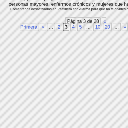
personas mayores, enfermos crónicos y mujeres que ha
|
Comentarios desactivados
en Pastillero con Alarma para que no te olvides 
Página 3 de 28
«
Primera
«
...
2
3
4
5
...
10
20
...
»