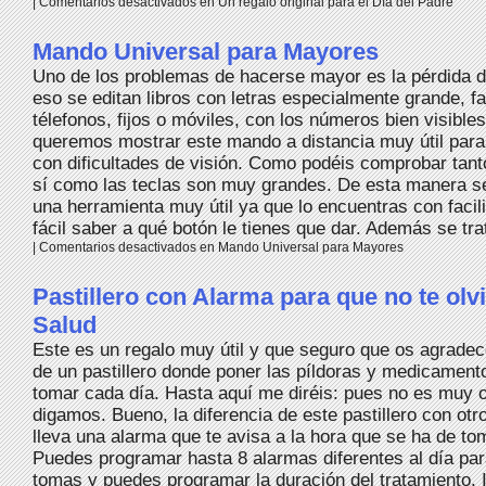
|
Comentarios desactivados
en Un regalo original para el Día del Padre
Mando Universal para Mayores
Uno de los problemas de hacerse mayor es la pérdida d
eso se editan libros con letras especialmente grande, f
télefonos, fijos o móviles, con los números bien visible
queremos mostrar este mando a distancia muy útil para
con dificultades de visión. Como podéis comprobar tant
sí como las teclas son muy grandes. De esta manera s
una herramienta muy útil ya que lo encuentras con faci
fácil saber a qué botón le tienes que dar. Además se trat
|
Comentarios desactivados
en Mando Universal para Mayores
Pastillero con Alarma para que no te olv
Salud
Este es un regalo muy útil y que seguro que os agradec
de un pastillero donde poner las píldoras y medicamen
tomar cada día. Hasta aquí me diréis: pues no es muy o
digamos. Bueno, la diferencia de este pastillero con otr
lleva una alarma que te avisa a la hora que se ha de toma
Puedes programar hasta 8 alarmas diferentes al día para
tomas y puedes programar la duración del tratamiento. 