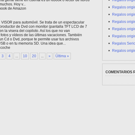
Regalos origi
a gente tiene en cuenta es un ebook o lector de libros
muchos. Hoy v...
Regalos origin
ebook de Amazon
Regalos orig
Regalos orig
VISOR para automóvil. Se trata de un espectacular
eproductor de Dvd con monitor (pantalla TFT LCD de 7
Regalos origi
 la visera del copiloto. Así los que no van
fotos y vídeos de las últimas vacaciones. También
Regalos origi
n Cd o Dvd, porque te permite usar tus archivos
Regalos Seri
SB o en tu memoria SD. Una idea que...
 coche
Regalos origi
3
4
...
10
20
...
»
Última »
COMENTARIOS 