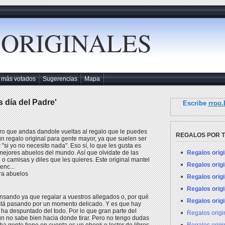
 ORIGINALES
 más votados
Sugerencias
Mapa
 día del Padre'
Escribe
rroo
uro que andas dandole vueltas al regalo que le puedes
REGALOS POR 
un regalo original para gente mayor, ya que suelen ser
"si yo no necesito nada". Eso sí, lo que les gusta es
Regalos orig
 mejores abuelos del mundo. Así que olvidate de las
o o camisas y diles que les quieres. Este original mantel
Regalos orig
enc...
ra abuelos
Regalos orig
Regalos orig
pensando ya que regalar a vuestros allegados o, por qué
Regalos orig
 está pasando por un momento delicado. Y es que hay
ha despuntado del todo. Por lo que gran parte del
Regalos orig
aún no sabe bien hacia donde tirar. Pero no tengo dudas