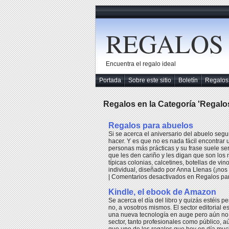
REGALOS
Encuentra el regalo ideal
Portada
Sobre este sitio
Boletín
Regalos
Regalos en la Categoría 'Regalos
Regalos para abuelos
Si se acerca el aniversario del abuelo seg
hacer. Y es que no es nada fácil encontrar 
personas más prácticas y su frase suele ser 
que les den cariño y les digan que son los
típicas colonias, calcetines, botellas de vin
individual, diseñado por Anna Llenas (¡nos 
|
Comentarios desactivados
en Regalos pa
Kindle, el ebook de Amazon
Se acerca el día del libro y quizás estéis 
no, a vosotros mismos. El sector editorial
una nueva tecnología en auge pero aún no 
sector, tanto profesionales como público, 