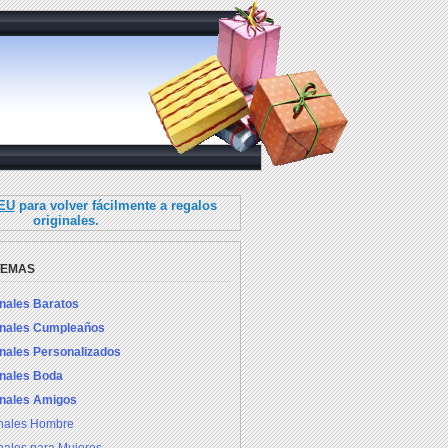
.EU
para volver fácilmente a regalos
originales.
TEMAS
inales Baratos
inales Cumpleaños
inales Personalizados
inales Boda
inales Amigos
inales Hombre