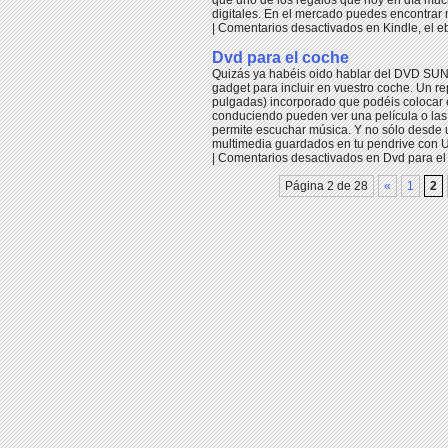
que uno de los regalos que hoy en día much
digitales. En el mercado puedes encontrar 
|
Comentarios desactivados
en Kindle, el 
Dvd para el coche
Quizás ya habéis oido hablar del DVD SUN 
gadget para incluir en vuestro coche. Un r
pulgadas) incorporado que podéis colocar en
conduciendo pueden ver una película o las 
permite escuchar música. Y no sólo desde u
multimedia guardados en tu pendrive con U
|
Comentarios desactivados
en Dvd para el
Página 2 de 28
«
1
2