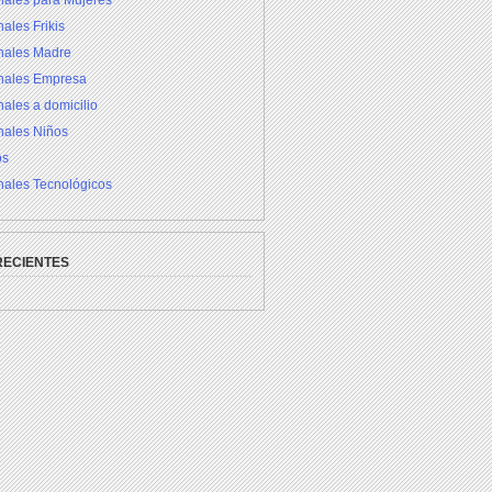
nales para Mujeres
ales Frikis
inales Madre
inales Empresa
nales a domicilio
nales Niños
os
nales Tecnológicos
RECIENTES