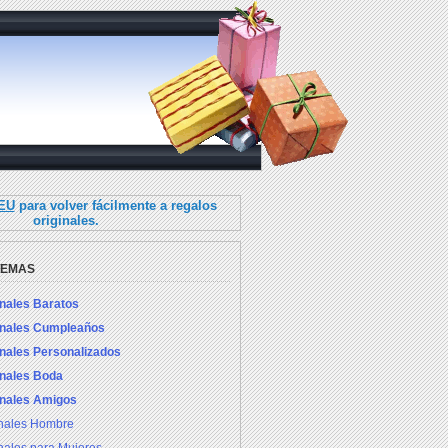
.EU
para volver fácilmente a regalos
originales.
TEMAS
inales Baratos
inales Cumpleaños
inales Personalizados
inales Boda
inales Amigos
inales Hombre