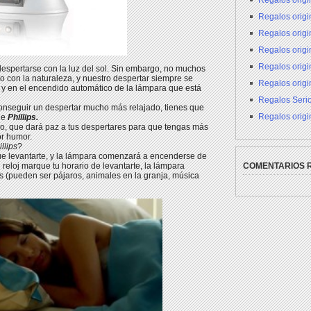
Regalos origi
Regalos origin
Regalos orig
Regalos orig
Regalos origi
espertarse con la luz del sol. Sin embargo, no muchos
 con la naturaleza, y nuestro despertar siempre se
Regalos origi
r y en el encendido automático de la lámpara que está
Regalos Seri
conseguir un despertar mucho más relajado, tienes que
Regalos origi
de
Phillips.
so, que dará paz a tus despertares para que tengas más
or humor.
llips
?
 que levantarte, y la lámpara comenzará a encenderse de
eloj marque tu horario de levantarte, la lámpara
COMENTARIOS 
as (pueden ser pájaros, animales en la granja, música