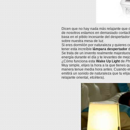
Dicen que no hay nada más relajante que d
de nosotros estamos en demasiado contacto
basa en el pitido incesante del despertado
sobre nuestra mesa de luz.
Si eres dormilón por naturaleza y quieres 
tener esta increíble
lámpara despertador
Se trata de un invento realmente majestuo
energía durante el día y te levantes de mej
¿Cómo funciona esta
Wake Up Light
de
Phi
Muy simple, elijes la hora a la que tienes
manera tenue media hora antes. Cuando el r
emitirá un sonido de naturaleza que tu elij
relajante oriental, etcétera).