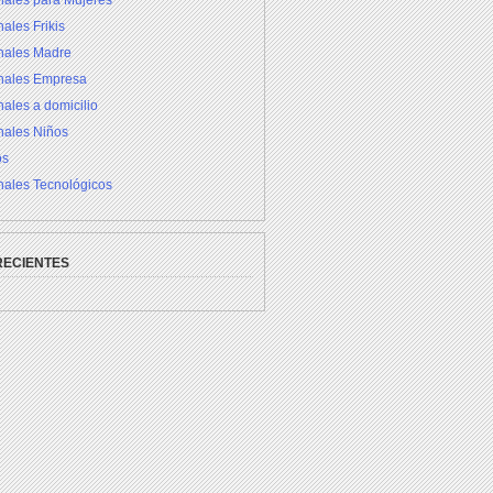
nales para Mujeres
ales Frikis
inales Madre
inales Empresa
nales a domicilio
nales Niños
os
nales Tecnológicos
RECIENTES