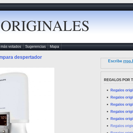
 ORIGINALES
 más votados
Sugerencias
Mapa
ámpara despertador
Escribe
rroo
REGALOS POR 
Regalos orig
Regalos orig
Regalos orig
Regalos orig
Regalos orig
Regalos orig