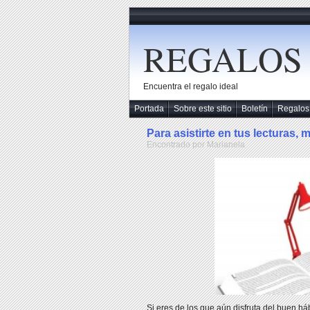
REGALOS
Encuentra el regalo ideal
Portada
Sobre este sitio
Boletín
Regalos
Para asistirte en tus lecturas, 
Encontrado por Marianela
Si eres de los que aún disfruta del buen háb