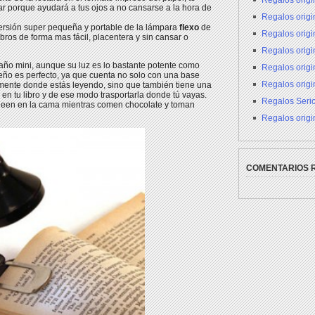
Regalos origi
ar porque ayudará a tus ojos a no cansarse a la hora de
Regalos origin
versión super pequeña y portable de la lámpara
flexo
de
Regalos orig
bros de forma mas fácil, placentera y sin cansar o
Regalos orig
ño mini, aunque su luz es lo bastante potente como
Regalos origi
seño es perfecto, ya que cuenta no solo con una base
Regalos origi
stamente donde estás leyendo, sino que también tiene una
 en tu libro y de ese modo trasportarla donde tú vayas.
Regalos Seri
ue leen en la cama mientras comen chocolate y toman
Regalos origi
COMENTARIOS 