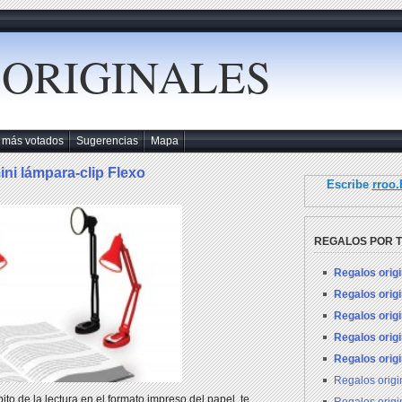
 ORIGINALES
 más votados
Sugerencias
Mapa
mini lámpara-clip Flexo
Escribe
rroo
REGALOS POR 
Regalos orig
Regalos orig
Regalos orig
Regalos orig
Regalos orig
Regalos orig
ito de la lectura en el formato impreso del papel, te