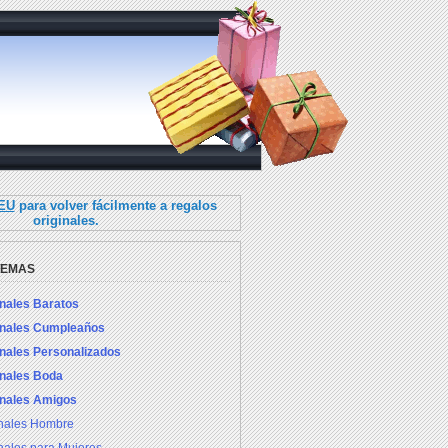
.EU
para volver fácilmente a regalos
originales.
TEMAS
inales Baratos
inales Cumpleaños
inales Personalizados
inales Boda
inales Amigos
inales Hombre