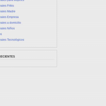
nales para Mujeres
ales Frikis
inales Madre
inales Empresa
nales a domicilio
nales Niños
os
nales Tecnológicos
RECIENTES