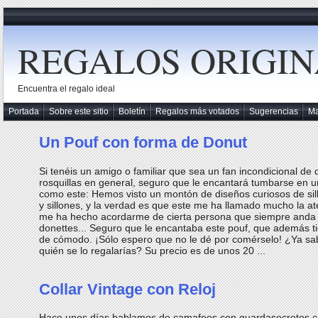
REGALOS ORIGIN
Encuentra el regalo ideal
Portada
Sobre este sitio
Boletín
Regalos más votados
Sugerencias
M
Un Pouf con forma de Donut
Si tenéis un amigo o familiar que sea un fan incondicional de 
rosquillas en general, seguro que le encantará tumbarse en u
como este: Hemos visto un montón de diseños curiosos de sil
y sillones, y la verdad es que este me ha llamado mucho la at
me ha hecho acordarme de cierta persona que siempre anda
donettes... Seguro que le encantaba este pouf, que además ti
de cómodo. ¡Sólo espero que no le dé por comérselo! ¿Ya sa
quién se lo regalarías? Su precio es de unos 20 ...
Collar Vintage con Reloj
Hace unos días hablamos de camafeos con guardasecretos 