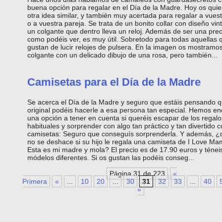
buena opción para regalar en el Día de la Madre. Hoy os quie
otra idea similar, y también muy acertada para regalar a vue
o a vuestra pareja. Se trata de un bonito collar con diseño vin
un colgante que dentro lleva un reloj. Además de ser una prec
como podéis ver, es muy útil. Sobretodo para todas aquellas 
gustan de lucir relojes de pulsera. En la imagen os mostramos
colgante con un delicado dibujo de una rosa, pero también...
Camisetas para el Día de la Madre
Se acerca el Día de la Madre y seguro que estáis pensando q
original podéis hacerle a esa persona tan especial. Hemos e
una opción a tener en cuenta si queréis escapar de los regalo
habituales y sorprender con algo tan práctico y tan divertido 
camisetas: Seguro que conseguís sorprenderla. Y además, 
no se deshace si su hijo le regala una camiseta de I Love M
Esta es mi madre y mola? El precio es de 17.90 euros y téneis
módelos diferentes. Si os gustan las podéis conseg...
Página 31 de 223
«
Primera
«
...
10
20
...
30
31
32
33
...
40
»