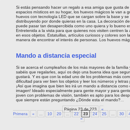
Si estás pensando hacer un regalo a esa amiga que gusta de 
espacios místicos en su hogar, los huevos mágicos le van a g
huevos con tecnología LED que se cargan sobre la base y se
distribuyendo por donde quieras en la casa. La decoración d
puede pasar tan desapercibida como uno quiera y lo bueno e
Entretenida a la vista para que quienes nos visiten centren la
en esos objetos. Estatuillas, artículos curiosos y colores son l
manera de encontrar el interés de personas. Los huevos mági
Mando a distancia especial
Si se acerca el cumpleaños de los más mayores de la família 
sabéis que regalarles, aquí os dejo una buena idea que segur
gustará. Y es que con la edad uno de los problemas más com
dificultad para ver bien los objetos y leer los números y letra
¡Así que imagina que bien les irá un mando a distancia como e
imagen! Ideado especialmente para gente mayor y para gent
joven con problemas de visión, también es apto para los desp
que siempre están preguntando ¿Dónde esta el mando?...
Página 23 de 223
«
Primera
«
...
10
20
...
22
23
24
25
...
30
»