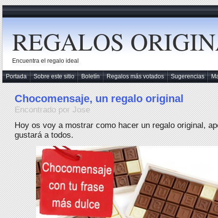
REGALOS ORIGIN
Encuentra el regalo ideal
Portada
Sobre este sitio
Boletín
Regalos más votados
Sugerencias
M
Chocomensaje, un regalo original
Encontrado por Jose
Hoy os voy a mostrar como hacer un regalo original, ap
gustará a todos.