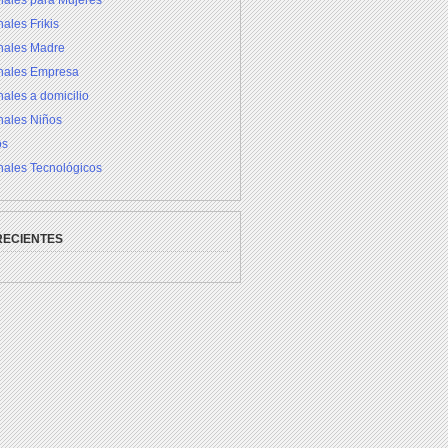
nales para Mujeres
ales Frikis
inales Madre
inales Empresa
nales a domicilio
nales Niños
os
nales Tecnológicos
RECIENTES