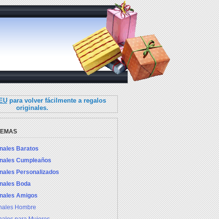
.EU
para volver fácilmente a regalos
originales.
TEMAS
inales Baratos
inales Cumpleaños
inales Personalizados
inales Boda
inales Amigos
inales Hombre