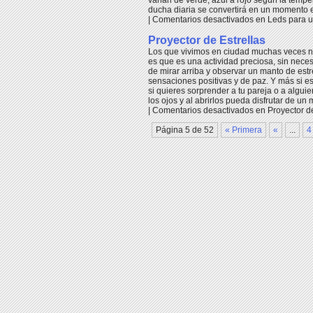
varian de verde, azul a rojo según la temp
ducha diaria se convertirá en un momento e
|
Comentarios desactivados
en Leds para u
Proyector de Estrellas
Los que vivimos en ciudad muchas veces no
es que es una actividad preciosa, sin nece
de mirar arriba y observar un manto de est
sensaciones positivas y de paz. Y más si 
si quieres sorprender a tu pareja o a alguie
los ojos y al abrirlos pueda disfrutar de un m
|
Comentarios desactivados
en Proyector de
Página 5 de 52
« Primera
«
...
4