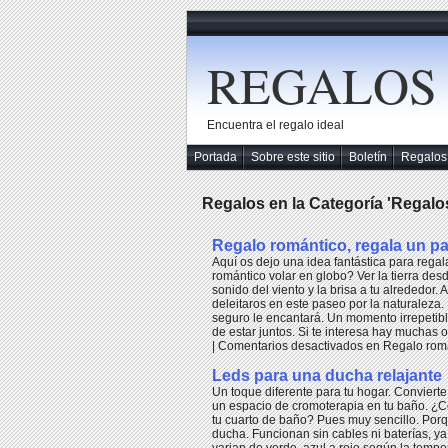
REGALOS
Encuentra el regalo ideal
Portada
Sobre este sitio
Boletín
Regalos
Regalos en la Categoría 'Regalo
Regalo romántico, regala un p
Aquí os dejo una idea fantástica para rega
romántico volar en globo? Ver la tierra des
sonido del viento y la brisa a tu alrededor.
deleitaros en este paseo por la naturaleza.
seguro le encantará. Un momento irrepetibl
de estar juntos. Si te interesa hay muchas of
|
Comentarios desactivados
en Regalo romá
Leds para una ducha relajante
Un toque diferente para tu hogar. Conviert
un espacio de cromoterapia en tu baño. ¿C
tu cuarto de baño? Pues muy sencillo. Por
ducha. Funcionan sin cables ni baterías, ya