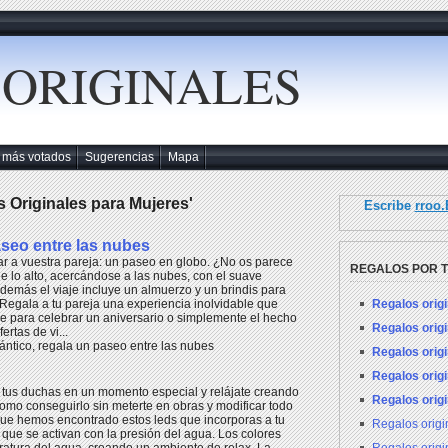
 ORIGINALES
 más votados
Sugerencias
Mapa
s Originales para Mujeres'
Escribe
rroo
aseo entre las nubes
lar a vuestra pareja: un paseo en globo. ¿No os parece
REGALOS POR 
de lo alto, acercándose a las nubes, con el suave
 Además el viaje incluye un almuerzo y un brindis para
Regalos orig
 Regala a tu pareja una experiencia inolvidable que
e para celebrar un aniversario o simplemente el hecho
Regalos orig
ertas de vi...
ntico, regala un paseo entre las nubes
Regalos orig
Regalos orig
e tus duchas en un momento especial y relájate creando
Regalos orig
omo conseguirlo sin meterte en obras y modificar todo
que hemos encontrado estos leds que incorporas a tu
Regalos orig
 que se activan con la presión del agua. Los colores