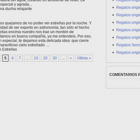
Regalos origi
eratura del agua, creando un ambiente de relax. La
special y agrada...
Regalos origin
na ducha relajante
Regalos orig
Regalos orig
s quejamos de no poder ver estrellas por la noche. Y
sidad de ser experto en astronomía; tan sólo el hecho
Regalos origi
rellas encima nuestro nos trae un montón de
estamos en buena compañía, ya me entendeis. Por eso,
Regalos origi
n especial, te dejamos esta delicada idea: que cierre
Regalos Seri
aravilloso cielo estrellado. ...
 Estrellas
Regalos origi
5
6
7
...
10
20
30
...
»
Última »
COMENTARIOS 