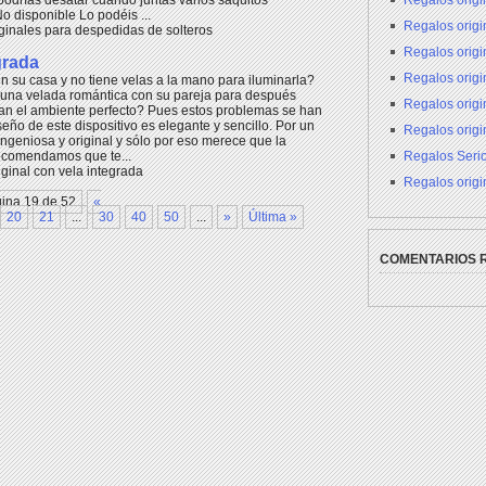
Regalos origi
podrías desatar cuando juntas varios saquitos
 disponible Lo podéis ...
Regalos origin
ginales para despedidas de solteros
Regalos orig
grada
Regalos orig
n su casa y no tiene velas a la mano para iluminarla?
una velada romántica con su pareja para después
Regalos origi
dan el ambiente perfecto? Pues estos problemas se han
eño de este dispositivo es elegante y sencillo. Por un
Regalos origi
 ingeniosa y original y sólo por eso merece que la
Regalos Seri
 recomendamos que te...
ginal con vela integrada
Regalos origi
ina 19 de 52
«
20
21
...
30
40
50
...
»
Última »
COMENTARIOS 