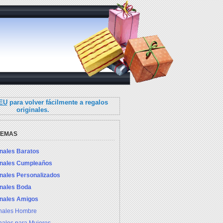
.EU
para volver fácilmente a regalos
originales.
TEMAS
inales Baratos
inales Cumpleaños
inales Personalizados
inales Boda
inales Amigos
inales Hombre