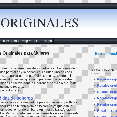
 ORIGINALES
 más votados
Sugerencias
Mapa
s Originales para Mujeres'
Escribe
rroo
nder tus pertenencias de los ladrones. Una forma de
REGALOS POR 
ados para ellos y la portátil es sin duda uno de esos
hacerla pasar por un periódico común y corriente. La
Regalos orig
arios idiomas, así que no importa en que país estés
 menos atractivo para los ladrones. Ahora Sólo cuídate
Regalos orig
e suele robart...
ortátil antirobo
Regalos orig
didas de solteros
Regalos orig
sas fiestas de despedida para los solteros y solteras
Regalos orig
 saquitos de té son fuera de lo común ya que dan la
idesnudos tomando un baño en nuestra taza. Ahora
Regalos orig
l té. Pero cuidado con poner varias bolsitas en una sola