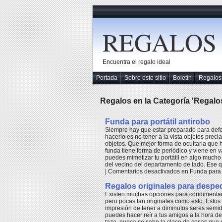
REGALOS
Encuentra el regalo ideal
Portada
Sobre este sitio
Boletín
Regalos
Regalos en la Categoría 'Regalo
Funda para portátil antirobo
Siempre hay que estar preparado para defe
hacerlo es no tener a la vista objetos preci
objetos. Que mejor forma de ocultarla que 
funda tiene forma de periódico y viene en v
puedes mimetizar tu portátil en algo mucho
del vecino del departamento de lado. Ese qu
|
Comentarios desactivados
en Funda para p
Regalos originales para despe
Existen muchas opciones para condimentar e
pero pocas tan originales como esto. Estos
impresión de tener a diminutos seres sem
puedes hacer reír a tus amigos a la hora de