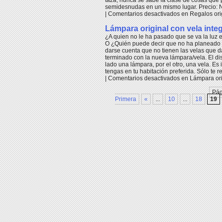
taza, nunca se sabe la clase de cosas que 
semidesnudas en un mismo lugar. Precio: No
|
Comentarios desactivados
en Regalos ori
Lámpara original con vela inte
¿A quien no le ha pasado que se va la luz e
O ¿Quién puede decir que no ha planeado 
darse cuenta que no tienen las velas que 
terminado con la nueva lámpara/vela. El dis
lado una lámpara, por el otro, una vela. Es
tengas en tu habitación preferida. Sólo te
|
Comentarios desactivados
en Lámpara ori
Pág
Primera
«
...
10
...
18
19