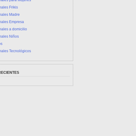
nales para Mujeres
ales Frikis
inales Madre
inales Empresa
nales a domicilio
nales Niños
os
nales Tecnológicos
RECIENTES