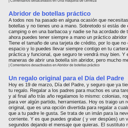
|
Comentarios desactivados
en Una máquina de cerveza
Abridor de botellas práctico
A todos nos ha pasado en alguna ocasión que necesitas
botellas y no tienes uno a mano. Sobretodo si estás de 
camping o en una barbacoa y nadie se ha acordado de t
ahora puedes tener siempre a mano un práctico abridor
Tiene el tamaño de una tarjeta de crédito, por lo que n
espacio y lo puedes llevar siempre contigo en tu carter
práctica y funcional, que seguro te vendrá muy bien. Y
maneras de abrir una botella sin abridor, pero mucho me
|
Comentarios desactivados
en Abridor de botellas práctico
Un regalo original para el Día del Padre
Hoy es 19 de marzo, Día del Padre, y seguro que ya t
tu regalo. Regalar a los padres para muchos es una tar
y al final año trás año regalamos lo mismo: colonias, ro
para ver algún partido, herramientas. Hoy os traigo un 
original, que es una opción divertida para regalar a cual
que a tu padre le gusta. Se trata de un imán para la ne
corriente. Y es que puedes grabar ( y ver despúes) un 
segundos dejando el mensaje que quieras. El sustituto 