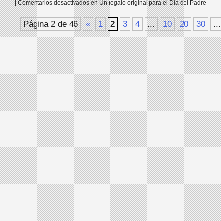
|
Comentarios desactivados
en Un regalo original para el Día del Padre
Página 2 de 46
«
1
2
3
4
...
10
20
30
...