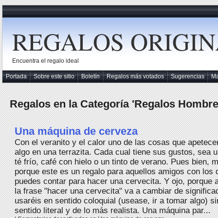
REGALOS ORIGIN
Encuentra el regalo ideal
Portada
Sobre este sitio
Boletín
Regalos más votados
Sugerencias
M
Regalos en la Categoría 'Regalos Hombre
Una máquina de cerveza
Con el veranito y el calor uno de las cosas que apetece
algo en una terrazita. Cada cual tiene sus gustos, sea u
té frío, café con hielo o un tinto de verano. Pues bien, 
porque este es un regalo para aquellos amigos con los
puedes contar para hacer una cervecita. Y ojo, porque a
la frase "hacer una cervecita" va a cambiar de significa
usaréis en sentido coloquial (usease, ir a tomar algo) s
sentido literal y de lo más realista. Una máquina par...