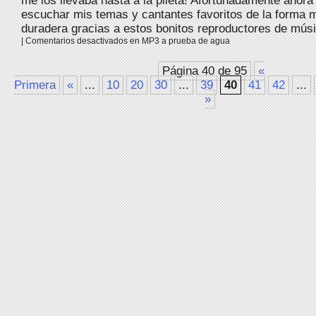
me los llevaba hasta a la pileta! Afortunadamente ahor
escuchar mis temas y cantantes favoritos de la forma 
duradera gracias a estos bonitos reproductores de músi
|
Comentarios desactivados
en MP3 a prueba de agua
Página 40 de 95
«
Primera
«
...
10
20
30
...
39
40
41
42
...
»