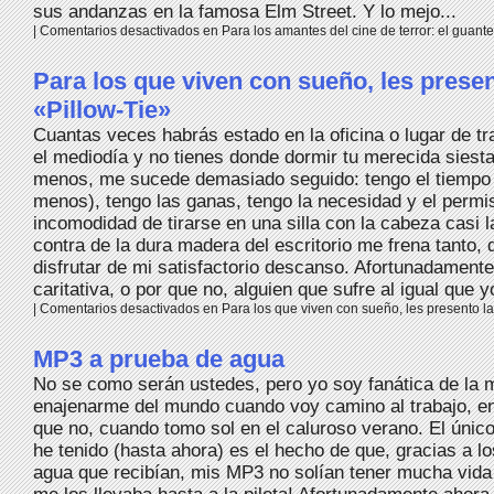
sus andanzas en la famosa Elm Street. Y lo mejo...
|
Comentarios desactivados
en Para los amantes del cine de terror: el guant
Para los que viven con sueño, les presen
«Pillow-Tie»
Cuantas veces habrás estado en la oficina o lugar de tr
el mediodía y no tienes donde dormir tu merecida siesta
menos, me sucede demasiado seguido: tengo el tiempo (
menos), tengo las ganas, tengo la necesidad y el perm
incomodidad de tirarse en una silla con la cabeza casi 
contra de la dura madera del escritorio me frena tanto,
disfrutar de mi satisfactorio descanso. Afortunadament
caritativa, o por que no, alguien que sufre al igual que yo
|
Comentarios desactivados
en Para los que viven con sueño, les presento la
MP3 a prueba de agua
No se como serán ustedes, pero yo soy fanática de la
enajenarme del mundo cuando voy camino al trabajo, en
que no, cuando tomo sol en el caluroso verano. El únic
he tenido (hasta ahora) es el hecho de que, gracias a l
agua que recibían, mis MP3 no solían tener mucha vida 