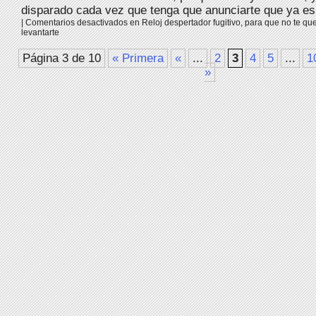
disparado cada vez que tenga que anunciarte que ya es 
|
Comentarios desactivados
en Reloj despertador fugitivo, para que no te qu
levantarte
Página 3 de 10
« Primera
«
...
2
3
4
5
...
1
»