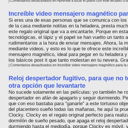
|
Comentarios desactivados
en Aprende a tocar el piano con este teclado U
Increíble video mensajero magnético par
Si eres una de esas personas que se comunica con los
de la casa mediante notitas en la heladera, presta much
este regalo original que va a encantarte. Porque en est
tecnológicas, el lápiz y el papel se han vuelto un tanto 
rudimentarios a la hora de enviar mensajes. Ahora, la 
mediante videos, y esto es lo que te ofrece este increíb
mensajero magnético, ideal para pegar en tu heladera y 
los básicos post it que tanto molestan en tu nevera. Gra
|
Comentarios desactivados
en Increíble video mensajero magnético para la
Reloj despertador fugitivo, para que no 
otra opción que levantarte
No sucede solamente en las películas: yo también he rot
despertador en afán de apagarlo y seguir durmiendo. Per
que con eso bastaba para "ganarle" a este tortuoso obj
del placentero sueño todas las mañanas, he aquí la prue
Clocky. Clocky es el regalo original perfecto para realiz
dormilón de sueño pesado, que apaga el reloj despertad
durmiendo hasta el mediodía, porque Clocky es móvil, y