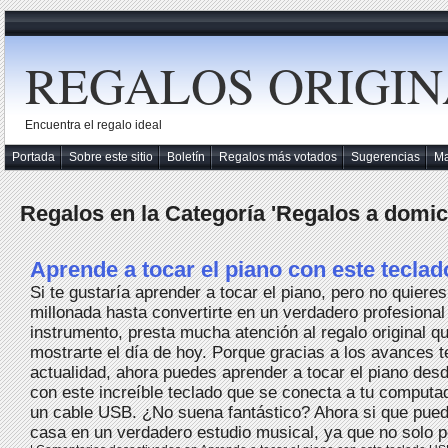
REGALOS ORIGIN
Encuentra el regalo ideal
Portada
Sobre este sitio
Boletín
Regalos más votados
Sugerencias
M
Regalos en la Categoría 'Regalos a domici
Aprende a tocar el piano con este tecla
Si te gustaría aprender a tocar el piano, pero no quieres
millonada hasta convertirte en un verdadero profesional
instrumento, presta mucha atención al regalo original q
mostrarte el día de hoy. Porque gracias a los avances t
actualidad, ahora puedes aprender a tocar el piano desd
con este increíble teclado que se conecta a tu comput
un cable USB. ¿No suena fantástico? Ahora si que pued
casa en un verdadero estudio musical, ya que no solo p